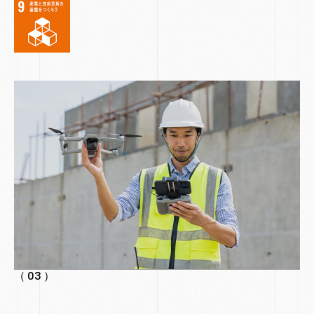
（ 03 ）