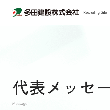
Recruiting Site
代表メッセ
Message